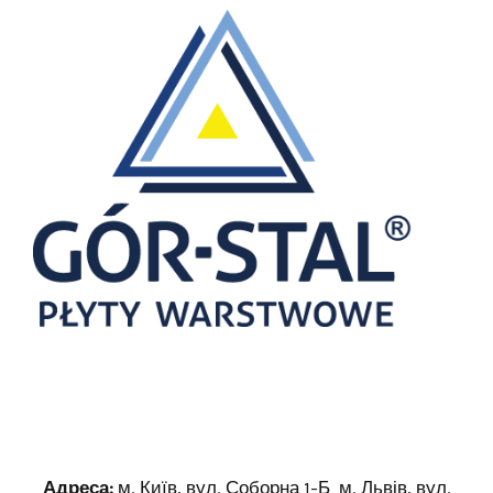
Адреса:
м. Київ, вул. Соборна 1-Б м. Львів, вул.