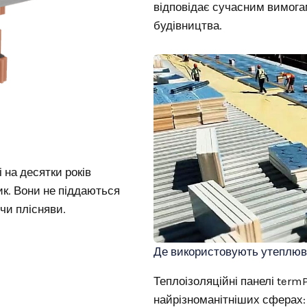
відповідає сучасним вимога
будівництва.
 на десятки років
ик. Вони не піддаються
чи плісняви.
Де використовують утеплюв
Теплоізоляційні панелі term
найрізноманітніших сферах: