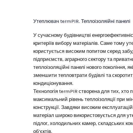
Утеплювач termPIR. Теплоізоляійні панелі
У сучасному будівництві енергоефективніс
критеріїв вибору матеріалів. Саме тому у
користується високим попитом серед забу
підприємств, аграрного сектору та приватни
теплоізоляційні панелі нового покоління, я
зменшити тепловтрати будівлі та скоротит
кондиціонування.
Технологія termPIR створена для тих, хто 
максимальний рівень теплоізоляції при мі
конструкції. Завдяки високим експлуатаці
матеріал широко використовується для уте
підлог, холодильних камер, складських ко
об’єктів.