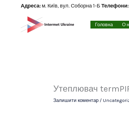
Перейти
Адреса:
м. Київ, вул. Соборна 1-Б
Телефони:
до
вмісту
Головна
О 
Утеплювач termPIR
Залишити коментар
/
Uncategori