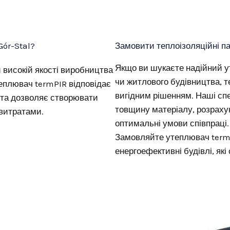
Gór-Stal?
Замовити теплоізоляційні па
Якщо ви шукаєте надійний у
и високій якості виробництва
чи житлового будівництва, т
еплювач termPIR відповідає
вигідним рішенням. Наші сп
 та дозволяє створювати
товщину матеріалу, розраху
 витратами.
оптимальні умови співпраці.
Замовляйте утеплювач termP
енергоефективні будівлі, як