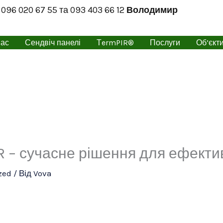
096 020 67 55
та
093 403 66 12
Володимир
нас
Сендвіч панелі
ТermPIR®
Послуги
Об’єкт
 – сучасне рішення для ефектив
zed
/ Від
Vova