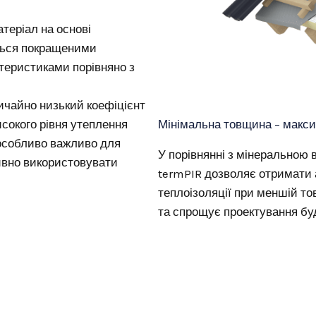
теріал на основі
яється покращеними
теристиками порівняно з
ичайно низький коефіцієнт
Мінімальна товщина – макс
исокого рівня утеплення
 особливо важливо для
У порівнянні з мінеральною
ивно використовувати
termPIR дозволяє отримати 
теплоізоляції при меншій т
та спрощує проектування бу