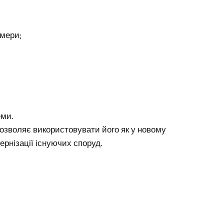
амери;
еми.
дозволяє використовувати його як у новому
дернізації існуючих споруд.