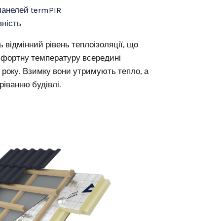
панелей termPIR
ність
 відмінний рівень теплоізоляції, що
мфортну температуру всередині
 року. Взимку вони утримують тепло, а
іванню будівлі.