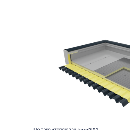
Що таке утеплювач termPIR?