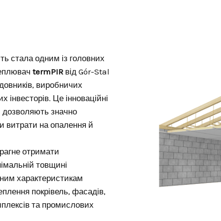
ть стала одним із головних
теплювач
termPIR
від Gór-Stal
довників, виробничих
х інвесторів. Це інноваційні
кі дозволяють значно
и витрати на опалення й
прагне отримати
німальній товщині
йним характеристикам
плення покрівель, фасадів,
мплексів та промислових