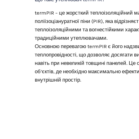
termPIR – це жорсткий теплоізоляційний ма
поліізоціануратної піни (PIR), яка відрізн
теплоізоляційними та вогнестійкими харак
традиційними утеплювачами.
Основною перевагою termPIR є його надзв
теплопровідності, що дозволяє досягати в
навіть при невеликій товщині панелей. Це
об’єктів, де необхідно максимально ефект
внутрішній простір.