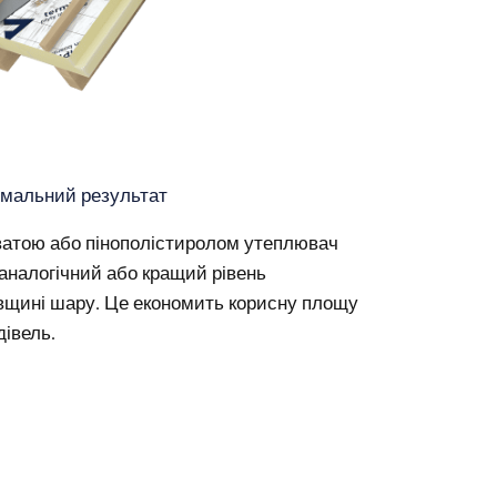
имальний результат
 ватою або пінополістиролом утеплювач
аналогічний або кращий рівень
овщині шару. Це економить корисну площу
дівель.