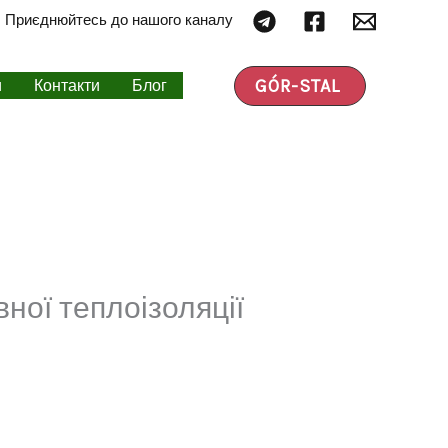
Приєднюйтесь до нашого каналу
GÓR-STAL
и
Контакти
Блог
ної теплоізоляції