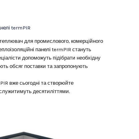
нелі termPIR
теплювач для промислового, комерційного
еплоізоляційні панелі termPIR стануть
еціалісти допоможуть підібрати необхідну
ють обсяг поставки та запропонують
IR вже сьогодні та створюйте
і служитимуть десятиліттями.